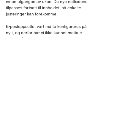
innen utgangen av uken. De nye nettsidene 
tilpasses fortsatt til innholdet, så enkelte
justeringer kan forekomme.
E-postoppsettet vårt måtte konfigureres på 
nytt, og derfor har vi ikke kunnet motta e-
poster på mandag og tirsdag. Innsendere 
har ikke fått feilmeldinger, så vi ber om at 
dere sender e-postene på nytt for å sikre at 
vi mottar meldingene deres.
Forrige
Neste
Vedtekter
Kontaktinfo
post@engerdalhytteforening.no
Kontaktskjema